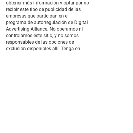
obtener más información y optar por no
recibir este tipo de publicidad de las
empresas que participan en el
programa de autorregulación de Digital
Advertising Alliance. No operamos ni
controlamos este sitio, y no somos
responsables de las opciones de
exclusión disponibles allí. Tenga en
cuenta que optar por no participar no
impedirá que la publicidad aparezca en
su navegador o aplicaciones. Puede
hacer que los anuncios que vea sean
menos relevantes para sus intereses. Si
elimina, bloquea o restringe las cookies
o usa una computadora o navegador
de Internet diferente, es posible que
deba renovar su opción de exclusión
voluntaria.
NIÑOS